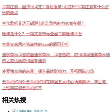
平凉庄浪：回访“小切口”撬动服务“大提升”平凉庄浪有什么好
玩的景点
生化危机艾达王h照引热议 角色魅力究竟在哪？
微博是什么？一篇文章带你全面了解微博平台
大量安卓用户逃离换iPhone的原因分析
迷雾森林抖音歌曲迷雾森林，抖音热歌，歌词揭秘迷离森林情
感之旅优质歌词里有迷雾
外贸独立站的前景：提升品牌影响力，开拓国际市场
云手机好用么云手机好用在哪里五大核心场景解析｜学生党_
上班族实测云手机好不
相关热搜