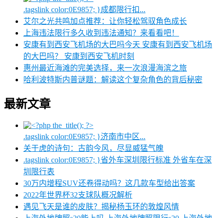
.tagslink color:0E9857; }成都限行扣...
艾尔之光共鸣加点推荐：让你轻松驾驭角色成长
上海违法限行多久收到违法通知？来看看吧！
安康有到西安飞机场的大巴吗今天 安康有到西安飞机场
的大巴吗？ 安康到西安飞机时刻
惠州最近海滩的完美选择，来一次浪漫海滨之旅
哈利波特斯内普谜题：解读这个复杂角色的背后秘密
最新文章
.tagslink color:0E9857; }济南市中区...
关于虎的诗句：古韵今风，尽显威猛气魄
.tagslink color:0E9857; }省外车深圳限行标准 外省车在深
圳限行表
30万内增程SUV还卷得动吗？这几款车型给出答案
2022年世界杯32支球队概况解析
遇见飞天是谁的皮肤？揭秘杨玉环的敦煌风情