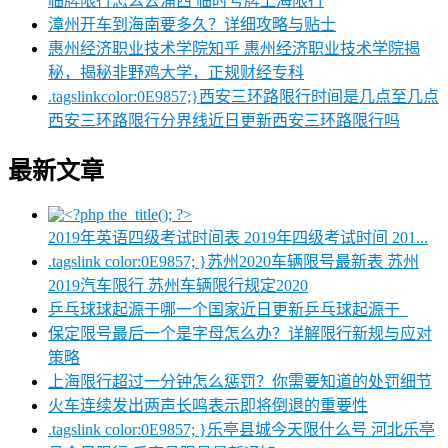
临牌限行怎么去浦西 临时号牌上海限行
漳州开车到海南要多久？详细攻略与贴士
惠州经济职业技术学院知乎 惠州经济职业技术学院揭
秘，揭秘非野鸡大学，正规财经专科
.tagslinkcolor:0E9857;}西安三环路限行时间是几点至几点
西安三环路限行分界线近日更新西安三环路限行吗
最新文章
2019年英语四级考试时间表 2019年四级考试时间 201...
.tagslink color:0E9857; }苏州2020车辆限号最新表 苏州
2019汽车限行 苏州车辆限行规定2020
乒乓球球起源于哪一个国家近日更新乒乓球起源于_
保定限号最后一个是字母怎么办？详解限行新规与应对
策略
上海限行超过一分钟怎么惩罚？你需要知道的处罚细节
火车连续发出两声长鸣表示即将倒退的重要性
.tagslink color:0E9857; }乐亭县城今天限什么号 河北乐亭