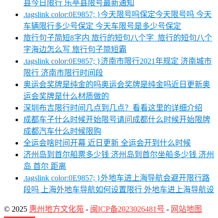
县今日限行 乐亭县限号最新通知
.tagslink color:0E9857; }今天限号吗保定今天限号吗 今天
车辆限行多少号保定 今天车限号是多少号保定
旅行句子简短8字内 旅行的短句八个字_旅行的短句八个
字海边怎么写 旅行句子简短霸
.tagslink color:0E9857; }济南市限行2021年规定 济南城市
限行 济南市限行时间段
奥运会奖牌是纯金的吗奥运会奖牌是纯金吗近日更新奥
运会奖牌是什么材质做的
深圳布吉限行时间几点到几点？看看这里的详细介绍
成都车子什么时候开始限号请问成都什么时候开始限牌
成都汽车什么时候限购
全运会啥时间开幕 近日更新 全运会开到什么时候
济州岛到首尔船票多少钱 济州岛到首尔坐船多少钱 济州
岛 首尔 距离
.tagslink color:0E9857; }外地车进上海导航会避开限行路
段吗 上海外地车导航如何设置限行 外地车进上海导航设
© 2025
惠州地方文化苑
-
闽ICP备2023026481号
-
网站地图