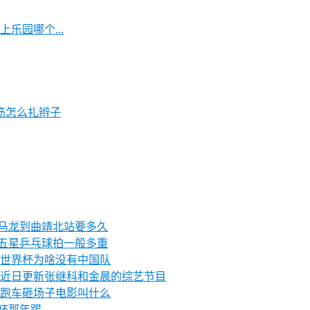
乐园哪个...
筋怎么扎辫子
靖马龙到曲靖北站要多久
 五星乒乓球拍一般多重
世界杯为啥没有中国队
近日更新张继科和金晨的综艺节目
跑车砸场子电影叫什么
界杯那年踢