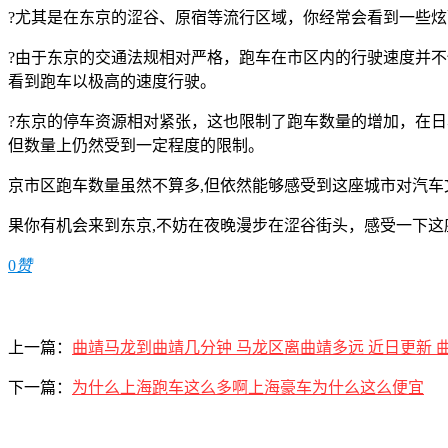
?尤其是在东京的涩谷、原宿等流行区域，你经常会看到一些
?由于东京的交通法规相对严格，跑车在市区内的行驶速度并
看到跑车以极高的速度行驶。
?东京的停车资源相对紧张，这也限制了跑车数量的增加，在
但数量上仍然受到一定程度的限制。
京市区跑车数量虽然不算多,但依然能够感受到这座城市对汽车
果你有机会来到东京,不妨在夜晚漫步在涩谷街头，感受一下这座
0
赞
上一篇：
曲靖马龙到曲靖几分钟 马龙区离曲靖多远 近日更新 
下一篇：
为什么上海跑车这么多啊上海豪车为什么这么便宜