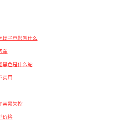
砸场子电影叫什么
跑车
圈黑色是什么蛇
不实用
车容易失控
型价格