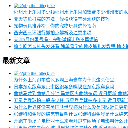
郴州水上乐园多少钱郴州水上乐园加盟费多少郴州市的水上
夏天钓鱼打窝的方法：轻松获得丰硕渔获的技巧
宠物玩具推荐榜：你的宠物玩具选择指南
西安西三环限行抓拍点解析及注意事项
天津5月份限号吗？完整详解让您不再烦恼
橡皮筋怎么扎头发好看 简单易学的橡皮筋扎发教程 橡皮
最新文章
为什么上海跑车这么多啊上海豪车为什么这么便宜
日本东京跑车东京市区跑车多吗现在东京跑车多吗
曲靖马龙到曲靖几分钟 马龙区离曲靖多远 近日更新 曲
五星乒乓球拍一般多少钱 五星乒乓球拍多少元 近日更新
为什么世界杯没有美国队世界杯为什么没美国队近日更新
张继科和金晨的综艺节目叫什么张继科跟金晨是什么综艺
开跑车砸场子电影叫什么来着开跑车砸场子电影叫什么开
世界杯踢的是什么球 世界杯踢得是什么球 近日更新 世