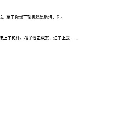
书。至于你想干轮机还是航海，你。
爬上了桅杆。孩子恼羞成怒，追了上去，…