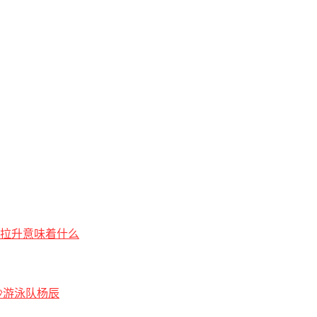
钟拉升意味着什么
沙游泳队杨辰