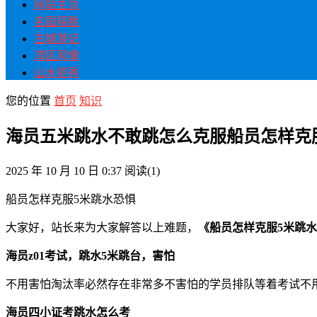
网站主页
名园探胜
古城游记
湾区风情
山水揽秀
您的位置
首页
知识
海员五米跳水不敢跳怎么克服船员怎样克
2025 年 10 月 10 日 0:37
阅读
(1)
船员怎样克服5米跳水恐惧
大家好，站长来为大家解答以上难题，
《船员怎样克服5米跳
海员z01考试，跳水5米跳台，害怕
不用害怕淘汰率必然存在非常多不害怕的学员排队等着考试不
海员四小证考跳水怎么考