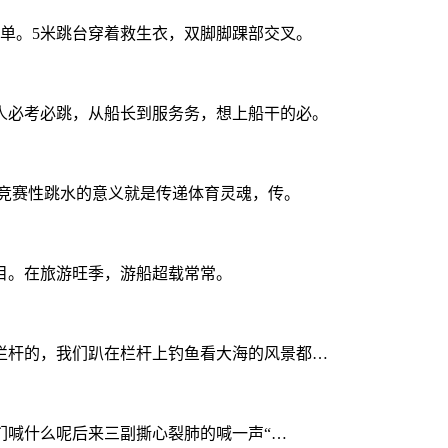
单。5米跳台穿着救生衣，双脚脚踝部交叉。
人必考必跳，从船长到服务务，想上船干的必。
竞赛性跳水的意义就是传递体育灵魂，传。
目。在旅游旺季，游船超载常常。
栏杆的，我们趴在栏杆上钓鱼看大海的风景都…
们喊什么呢后来三副撕心裂肺的喊一声“…