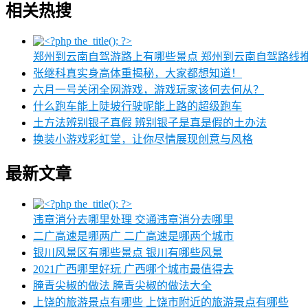
相关热搜
郑州到云南自驾游路上有哪些景点 郑州到云南自驾路线
张继科真实身高体重揭秘，大家都想知道！
六月一号关闭全网游戏，游戏玩家该何去何从？
什么跑车能上陡坡行驶呢能上路的超级跑车
土方法辨别银子真假 辨别银子是真是假的土办法
换装小游戏彩虹堂，让你尽情展现创意与风格
最新文章
违章消分去哪里处理 交通违章消分去哪里
二广高速是哪两广 二广高速是哪两个城市
银川风景区有哪些景点 银川有哪些风景
2021广西哪里好玩 广西哪个城市最值得去
腌青尖椒的做法 腌青尖椒的做法大全
上饶的旅游景点有哪些 上饶市附近的旅游景点有哪些