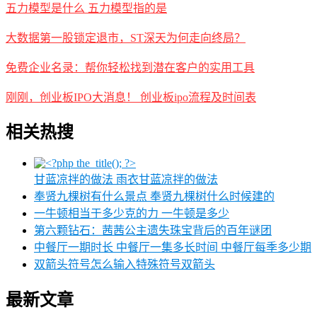
五力模型是什么 五力模型指的是
大数据第一股锁定退市，ST深天为何走向终局？
免费企业名录：帮你轻松找到潜在客户的实用工具
刚刚，创业板IPO大消息！ 创业板ipo流程及时间表
相关热搜
甘蓝凉拌的做法 雨衣甘蓝凉拌的做法
奉贤九棵树有什么景点 奉贤九棵树什么时候建的
一牛顿相当于多少克的力 一牛顿是多少
第六颗钻石：茜茜公主遗失珠宝背后的百年谜团
中餐厅一期时长 中餐厅一集多长时间 中餐厅每季多少期
双箭头符号怎么输入特殊符号双箭头
最新文章