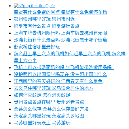
奉贤有什么免费的景点 奉贤有什么免费停车场
彭州崇州哪里好玩 崇州市附近
临夏市有什么景点 临夏游玩景点
上海车牌去杭州限行吗 上海车牌去杭州有无限
沙滩北街有什么景点吗 沙滩北街属于哪个街道
彭家桥住宿哪里最好玩
怎么赶上早上六点的飞机如何赶早上六点的飞机 怎么样
早上六点半
飞机上可以带洗面奶的吗 坐飞机能带洗漱用品吗_
没护照可以出国留学吗现在 没护照出国叫什么
江西哪里的春天好玩的 江西春天有什么景色
去义乌住哪里好玩 义乌适合居住的地方
如何消灭蚊蝇 怎样消灭蚊蝇
贵州景点景点在哪里 贵州必看景点
桑葚怎么保存 桑葚怎么保存最好方法
永定高头哪里好玩 永定高头乡地图
乌苏哪里好玩晚上 乌苏游玩