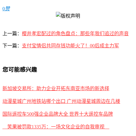
0
赞
上一篇：
樱井孝宏配过的角色盘点：那些年我们追过的声音
下一篇：
支付宝情侣共同存钱功能火了！00后成主力军
您可能感兴趣
新加坡交易所：助力企业开拓东南亚市场的新选择
动漫星城广州地铁站哪个出口 广州动漫星城周边在几楼
国际遥控车500强企业品牌大全 世界十大遥控车品牌
__笑果被罚款1335万：一场文化企业的自我审视__