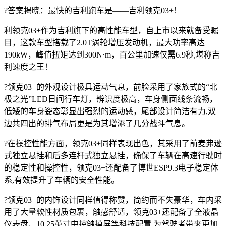
?答案揭晓：最快的吉利跑车是——吉利领克03+！
利领克03+作为吉利旗下的高性能车型，自上市以来就备受瞩
目，这款车型搭载了2.0T涡轮增压发动机，最大功率高达
190kW，峰值扭矩达到300N·m，百公里加速仅需6.9秒,堪称吉
利速度之王！
?领克03+的外观设计极具运动气息，前脸采用了家族式的“北
极之光”LED日间行车灯，辨识度极高，车身侧面线条流畅，
低矮的车身姿态彰显出强烈的运动感，尾部设计简洁有力,双
边共四出的排气布局更是为其增添了几分战斗气息。
?在操控性能方面，领克03+同样表现出色，其采用了前麦弗逊
式独立悬挂和后多连杆式独立悬挂，确保了车辆在高速行驶时
的稳定性和操控性，领克03+还配备了博世ESP9.3电子稳定体
系,有效提升了车辆的安全性能。
?领克03+的内饰设计同样值得称赞，简约而不失豪华，车内采
用了大量软性材质包裹，触感舒适，领克03+还配备了全液晶
仪表盘、10.25英寸中控触摸屏等科技配置,为驾驶者带来更加